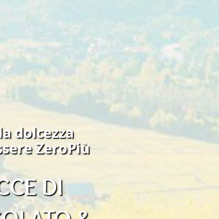
la dolcezza
ssere ZeroPiù
CCE DI
OLATO &