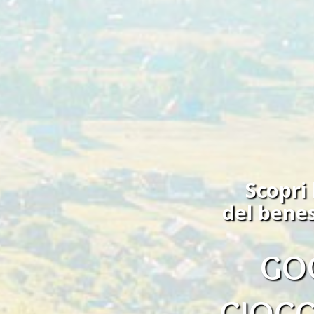
Scopri 
del bene
GO
CIOCC