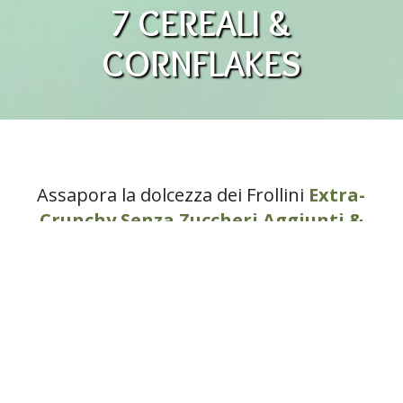
7 CEREALI &
CORNFLAKES
Assapora la dolcezza dei Frollini
Extra-
Crunchy Senza Zuccheri Aggiunti &
Ricchi di Fibre
con
7 Cereali &
Cornflakes
.