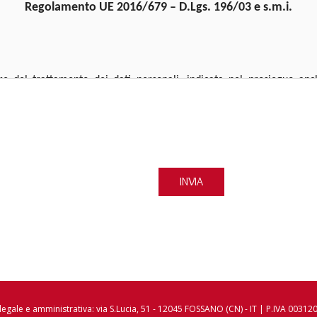
Regolamento UE 2016/679 – D.Lgs. 196/03 e s.m.i.
are del trattamento dei dati personali, indicata nel prosieguo a
a proteggere e rispettare la vostra privacy in accordo a quanto presc
dal D.Lgs 101/18 e dal Regolamento Europeo 2016/679. La presente I
in merito alle informazioni che verranno trattate e alle misure ch
INVIA
iportati i dati relativi al Titolare del trattamento e i canali attrave
egale e amministrativa: via S.Lucia, 51 - 12045 FOSSANO (CN) - IT | P.IVA 0031