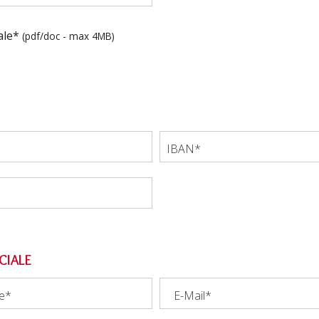
ale*
(pdf/doc - max 4MB)
IBAN*
CIALE
e*
E-Mail*