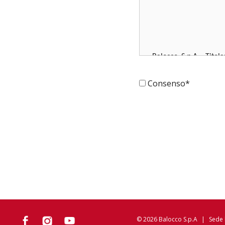
Balocco S.p.A., Titol
“Balocco”, si impegna 
Consenso*
così come modificato 
diritto alla privacy 
tutelarla.
Figure coinvolte
Nella tabella 1 sono r
© 2026 Balocco S.p.A
|
Sede l