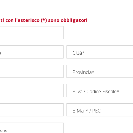
i con l'asterisco (*) sono obbligatori
)
Città*
Provincia*
P.Iva / Codice Fiscale*
E-Mail* / PEC
ione