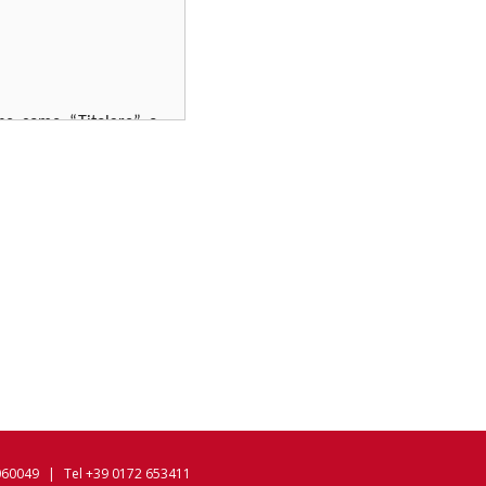
nche come “Titolare” o
ritto dal D.lgs 196/03,
nformativa descrive il
e adottiamo al fine di
rso i quali è possibile
2060049
|
Tel +39 0172 653411